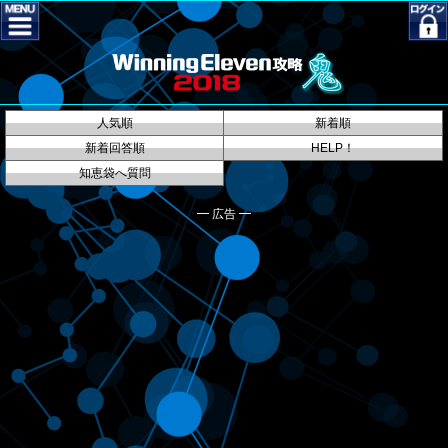
人気順
新着順
新着回答順
HELP！
知恵袋へ質問
━ 広告 ━