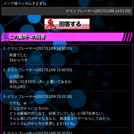
メンテ後ベッカムきますね
ゲストプレーヤー(2017/11/09 14:51:02)
この質問への回答
1. ゲストプレーヤー(2017/11/09 14:52:05)
来週でした
16からです
2. ゲストプレーヤー(2017/11/09 15:00:53)
公式読め
最初に11月16日（木）と書いてあるわ
今日は9日
3. ゲストプレーヤー(2017/11/09 15:03:30)
ですね。w
どんなガチャになるのか、
どうせ最後の方に出て、結果コンプしないとGET出来ない、
そんな感じのガチャなるなら、無課金ユーザーからしてみたら、
コナミさんのやり方が失望しますけどね。
4. ゲストプレーヤー(2017/11/09 15:32:01)