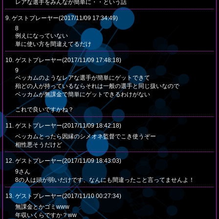
レアな選手をみんなが簡単に・・という話
9. ゲストプレーヤー(2017/11/09 17:34:49)
8
例えになっていない
単に使い方を間違えてるだけ
10. ゲストプレーヤー(2017/11/09 17:48:18)
9
ベッカムのようなレアな選手が簡単にゲットできて
殆どの人が持っているならそれは一般の選手と同じ扱いなので
ベッカムが無課金で簡単にゲットできるわけがない
これで良いですかね？
11. ゲストプレーヤー(2017/11/09 18:42:18)
ベッカムとったら因縁のシメオネ監督でこき使うぞー
相性悪そうだけど
12. ゲストプレーヤー(2017/11/09 18:43:03)
9さん
8の人は頭が弱いだけです、なんにも間違ったこと言ってませんよ！
13. ゲストプレーヤー(2017/11/10 00:27:34)
無課金とかゴミwww
年収いくらですか？ww