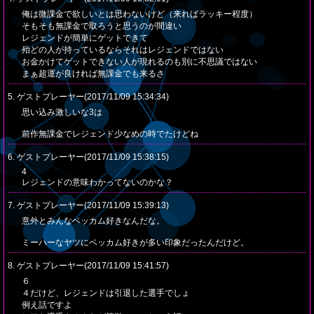
俺は微課金で欲しいとは思わないけど（来ればラッキー程度）
そもそも無課金で取ろうと思うのが間違い
レジェンドが簡単にゲットできて
殆どの人が持っているならそれはレジェンドではない
お金かけてゲットできない人が現れるのも別に不思議ではない
まぁ超運が良ければ無課金でも来るさ
5. ゲストプレーヤー(2017/11/09 15:34:34)
思い込み激しいな3は
前作無課金でレジェンド少なめの時でたけどね
6. ゲストプレーヤー(2017/11/09 15:38:15)
4
レジェンドの意味わかってないのかな？
7. ゲストプレーヤー(2017/11/09 15:39:13)
意外とみんなベッカム好きなんだな。
ミーハーなヤツにベッカム好きが多い印象だったんだけど。
8. ゲストプレーヤー(2017/11/09 15:41:57)
６
４だけど、レジェンドは引退した選手でしょ
例え話ですよ