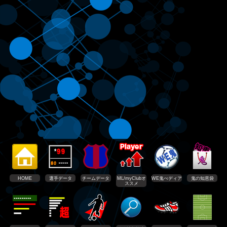
HOME
選手データ
チームデータ
ML/myClubオ
WE鬼ぺディア
鬼の知恵袋
ススメ