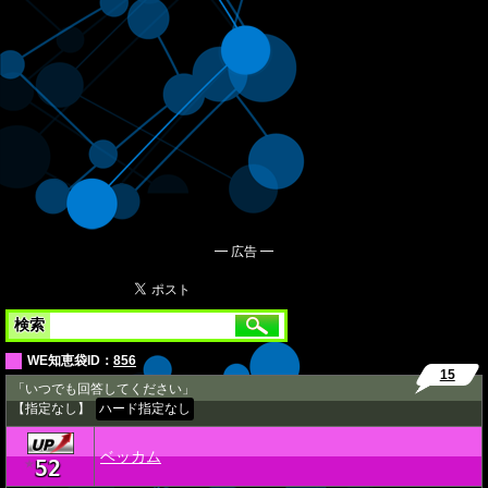
━ 広告 ━
検索
WE知恵袋ID：
856
15
「いつでも回答してください」
【指定なし】
ハード指定なし
ベッカム
52
★