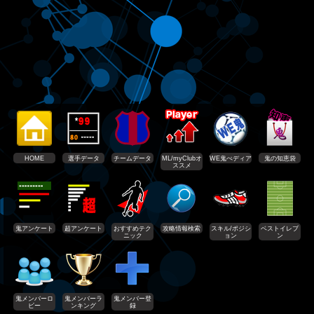
HOME
選手データ
チームデータ
ML/myClubオ
WE鬼ぺディア
鬼の知恵袋
ススメ
鬼アンケート
超アンケート
おすすめテク
攻略情報検索
スキル/ポジシ
ベストイレブ
ニック
ョン
ン
鬼メンバーロ
鬼メンバーラ
鬼メンバー登
ビー
ンキング
録