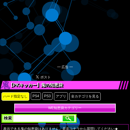
━ 広告 ━
【PKキッカー】鬼の知恵袋
PS4
PS3
ハード指定なし
アプリ
全カテゴリを見る
WE知恵袋カテゴリー
検索
表示できる鬼の知恵袋はありません。是非
コチラ
から質問してください★