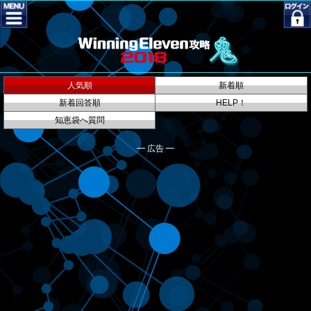
人気順
新着順
新着回答順
HELP！
知恵袋へ質問
━ 広告 ━