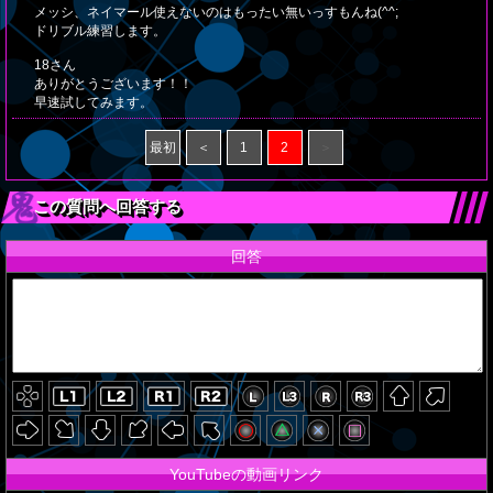
メッシ、ネイマール使えないのはもったい無いっすもんね(^^;
ドリブル練習します。
18さん
ありがとうございます！！
早速試してみます。
最初
＜
1
2
＞
この質問へ回答する
回答
YouTubeの動画リンク