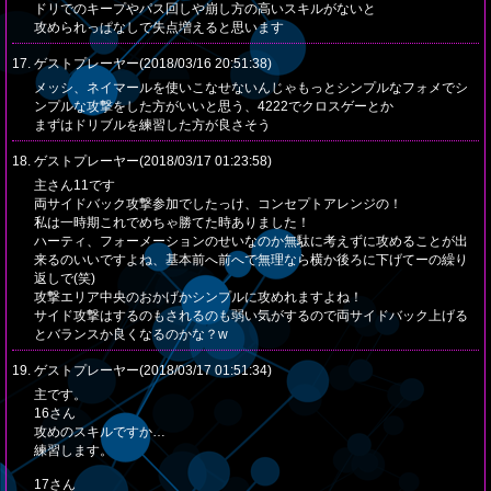
ドリでのキープやパス回しや崩し方の高いスキルがないと
攻められっぱなしで失点増えると思います
17. ゲストプレーヤー(2018/03/16 20:51:38)
メッシ、ネイマールを使いこなせないんじゃもっとシンプルなフォメでシ
ンプルな攻撃をした方がいいと思う、4222でクロスゲーとか
まずはドリブルを練習した方が良さそう
18. ゲストプレーヤー(2018/03/17 01:23:58)
主さん11です
両サイドバック攻撃参加でしたっけ、コンセプトアレンジの！
私は一時期これでめちゃ勝てた時ありました！
ハーティ、フォーメーションのせいなのか無駄に考えずに攻めることが出
来るのいいですよね、基本前へ前へで無理なら横か後ろに下げてーの繰り
返しで(笑)
攻撃エリア中央のおかげかシンプルに攻めれますよね！
サイド攻撃はするのもされるのも弱い気がするので両サイドバック上げる
とバランスか良くなるのかな？w
19. ゲストプレーヤー(2018/03/17 01:51:34)
主です。
16さん
攻めのスキルですか…
練習します。
17さん