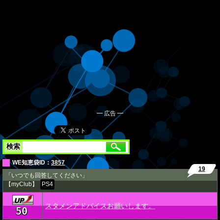
━ 広告 ━
検索
WE知恵袋ID：
3857
19
「いつでも回答してください」
【myClub】
PS4
スタメンアドバイスお願いします。
50
★