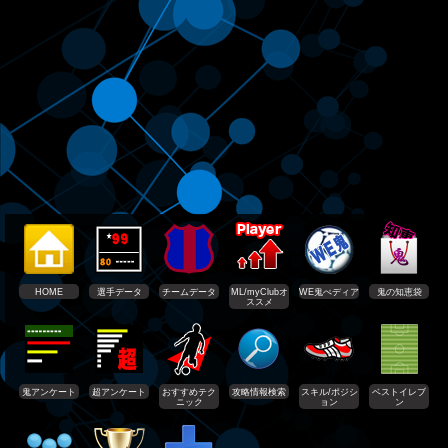
HOME
選手データ
チームデータ
ML/myClubオ
WE鬼ぺディア
鬼の知恵袋
ススメ
鬼アンケート
超アンケート
おすすめテク
攻略情報検索
スキル/ポジシ
ベストイレブ
ニック
ョン
ン