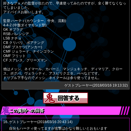
好きなフォメの監督が出たので、早速使ってみたのですが、全く勝てなくなっ
てしまいました。
アドバイスお願いします。
監督:ハーティ(カウンター、中央、流動)
4-4-2 (中盤ダイヤモンド型)
GK オブラグ
RSB バレンシア
LSB ナチョ
CB クリバリ、ボアテング
DMF ブスケツ(アンカー)
CMF ジェラード、ナインゴラン
OMF フリット
CF スアレス、グリーズマン
他はメッシ、ネイマール、カバーニ、マンジュキッチ、ディマリア、クロー
ス、ポグバ、ヴェラッティ、アスピリクエタ、ぺぺなどです。
ドリブル下手なのでメッシ、ネイマールは余り使ってません。
ゲストプレーヤー(2018/03/16 19:13:32)
この質問への回答
16. ゲストプレーヤー(2018/03/16 20:43:14)
自分もハーティ使ってますが攻撃はかなり難しいとおもいます