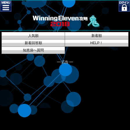
人気順
新着順
新着回答順
HELP！
知恵袋へ質問
━ 広告 ━