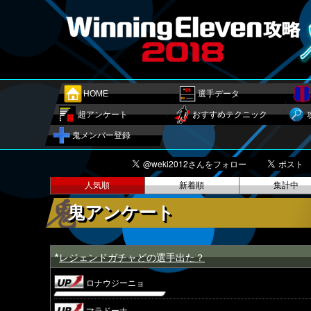
HOME
選手データ
超アンケート
おすすめテクニック
鬼メンバー登録
人気順
新着順
集計中
鬼アンケート
レジェンドガチャどの選手出た？
★
ロナウジーニョ
マラドーナ