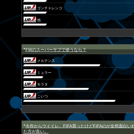
ゴンチャレンコ
他
FWのスーパーサブで使うなら？
★
メルテンス
ミュラー
モラタ
こいつ
今作からウイイレ、FIFA買ったけどFIFAのが全然面白
★
た方が良い。