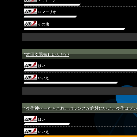
ロマーリオ
その他
本田引退嬉しいんだが
★
はい
いいえ
今作神ゲーだろこれ。バランスが絶妙にいい。今作はプ
★
はい
いいえ