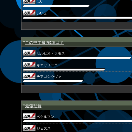
はい
いいえ
この中で最強CBは？
★
セルヒオ・ラモス
キエッリーニ
チアゴシウヴァ
最強監督
★
ペケルマン
ジェズス