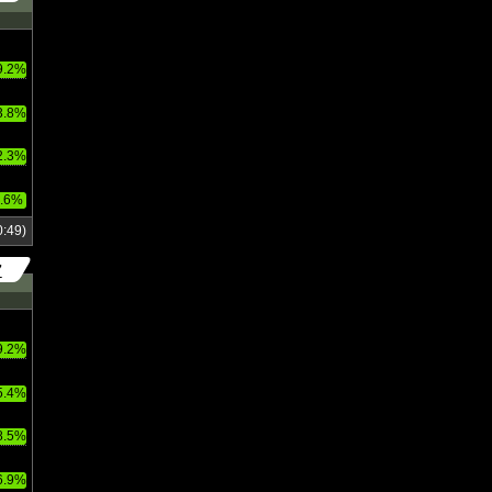
9.2%
3.8%
2.3%
.6%
:49)
7
9.2%
5.4%
8.5%
6.9%