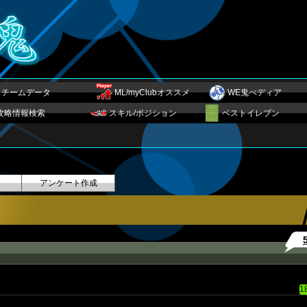
チームデータ
ML/myClubオススメ
WE鬼ぺディア
攻略情報検索
スキル/ポジション
ベストイレブン
アンケート作成
1