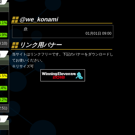
3
@we_konami
4.1%
@
01月01日 09:00
5.9%
:10)
リンク用バナー
6
当サイトはリンクフリーです。下記のバナーをダウンロードし
てお使いください。
※リサイズ可
6.5%
.4%
6.2%
:51)
8