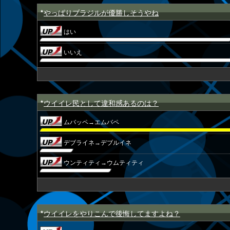
やっぱりブラジルが優勝しそうやね
★
はい
いいえ
ウイイレ民として違和感あるのは？
★
ムバッペ→エムバペ
デブライネ→デブルイネ
ウンティティ→ウムティティ
ウイイレをやりこんで後悔してますよね？
★