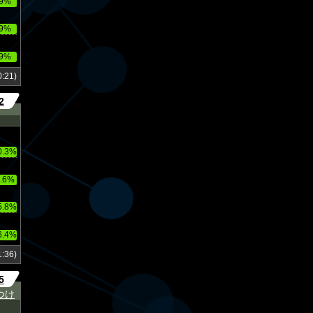
9%
9%
9%
:21)
2
0.3%
.6%
5.8%
6.4%
:36)
5
つけ