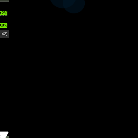
9.2%
0.8%
:42)
9