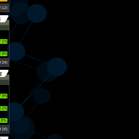
:12)
8
7.1%
2.9%
:34)
2
7.9%
3.2%
.8%
:16)