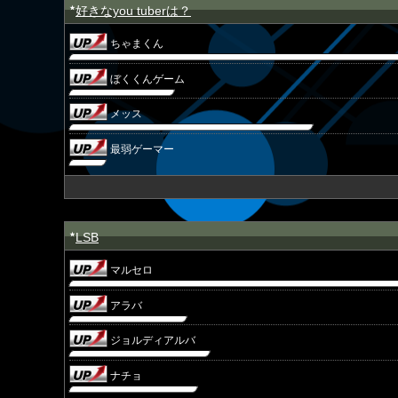
好きなyou tuberは？
★
ちゃまくん
ぼくくんゲーム
メッス
最弱ゲーマー
LSB
★
マルセロ
アラバ
ジョルディアルバ
ナチョ