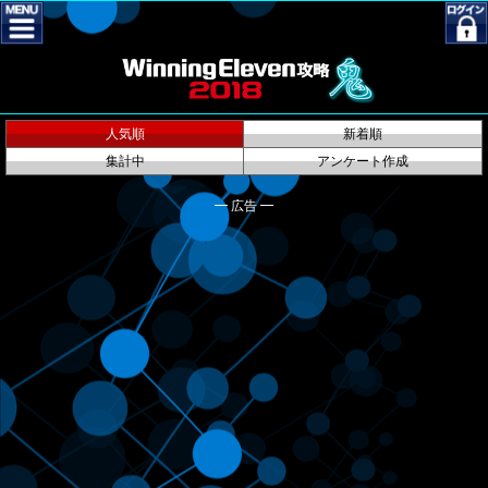
人気順
新着順
集計中
アンケート作成
━ 広告 ━