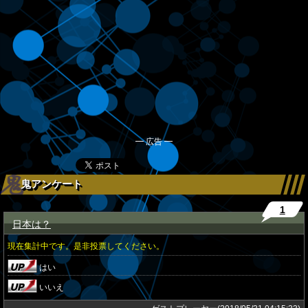
━ 広告 ━
鬼アンケート
1
日本は？
★
現在集計中です。是非投票してください。
はい
いいえ