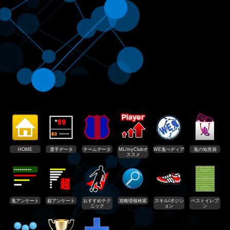
HOME
選手データ
チームデータ
ML/myClubオ
WE鬼ぺディア
鬼の知恵袋
ススメ
鬼アンケート
超アンケート
おすすめテク
攻略情報検索
スキル/ポジシ
ベストイレブ
ニック
ョン
ン