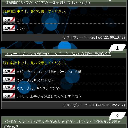
体験版ていつからですかー1ヶ月前でしたっけ？
★
現在集計中です。是非投票してください。
はい
いいえ
ゲストプレーヤー(2017/07/25 00:10:42)
1
スタートダッシュが肝心！ってことでみんな課金準備OK？
★
現在集計中です。是非投票してください。
当然！今年もコナミ社員のボーナスに貢献
はい。まあ10万程度なら
ええ、まあ。4,5万までかな～
いいえ。上手から課金しなくてもすぐ揃う
ゲストプレーヤー(2017/09/12 12:26:12)
0
今作からランダムマッチがありますが、オンライン対戦は出来ま
★
すかぁ？