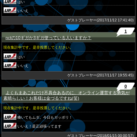
はい
いいえ
ゲストプレーヤー(2017/11/12 17:41:40)
1
nctの10ギガか3ギガ使っている人いますか？
★
現在集計中です。是非投票してください。
はい
いいえ
ゲストプレーヤー(2017/11/17 19:55:45)
0
よくもまあこれだけ不具合あるのに、オンライン運営する勇気が
★
素晴らしい！お客様は金づるですね(笑)
現在集計中です。是非投票してください。
喚いてもムダ。今日もガッポリ！
いいえ！是正頑張ってます
ゲストプレーヤー(2018/01/15 00:00:57)