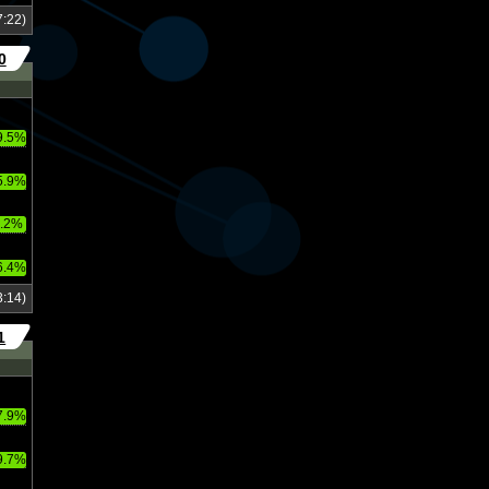
:22)
0
9.5%
5.9%
.2%
6.4%
:14)
1
7.9%
9.7%