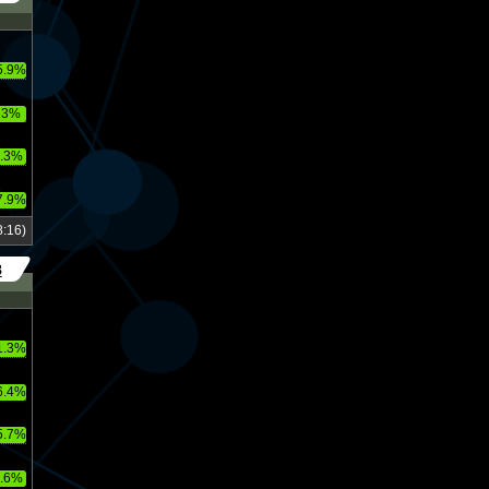
5.9%
23%
.3%
7.9%
:16)
8
1.3%
6.4%
5.7%
.6%