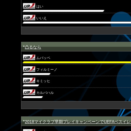
はい
いいえ
凸るなら
★
ムバッペ
フィルミーノ
キミッヒ
カルバハル
2018マイクラブ早期プレイキャンペーンでUEFAベスイ
★