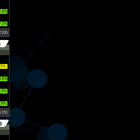
2.8%
7.2%
:33)
8
75%
0.9%
.3%
.8%
:15)
3