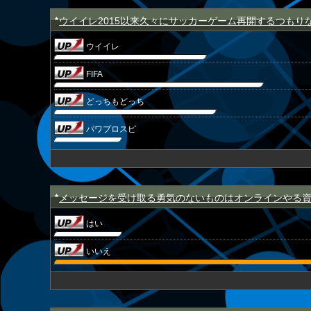
ウイイレ2015以来久々にサッカーゲーム再開するつもり
★
ウイイレ
FIFA
どっちもどっち
パワプロスピ
メッセージを受け取る勇気のないものはオンラインやる
★
はい
いいえ