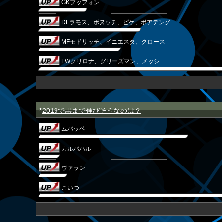
GKブッフォン
DFラモス、ボヌッチ、ピケ、ボアテング
MFモドリッチ、イニエスタ、クロース
FWクリロナ、グリーズマン、メッシ
2019で黒まで伸びそうなのは？
★
ムバッペ
カルバハル
ヴァラン
こいつ