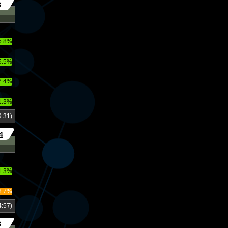
8
5.8%
5.5%
7.4%
1.3%
:31)
4
1.3%
8.7%
:57)
8