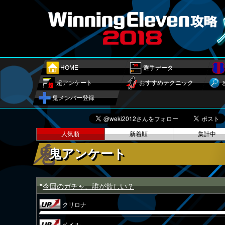
HOME
選手データ
超アンケート
おすすめテクニック
鬼メンバー登録
人気順
新着順
集計中
鬼アンケート
今回のガチャ、誰が欲しい？
★
クリロナ
ベイル