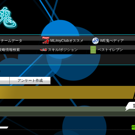
チームデータ
ML/myClubオススメ
WE鬼ぺディア
攻略情報検索
スキル/ポジション
ベストイレブン
アンケート作成
4