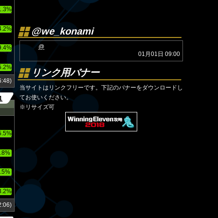
1.3%
4.2%
@we_konami
@
9.4%
01月01日 09:00
5.2%
リンク用バナー
:48)
当サイトはリンクフリーです。下記のバナーをダウンロードし
てお使いください。
1
※リサイズ可
5.5%
.8%
.5%
3.2%
:06)