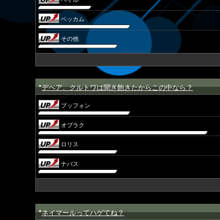
ベッカム
その他
デヘア、クルトワは聞き飽きたからこの中なら？
★
ブッフォン
オブラク
ロリス
ナバス
ネイマールってハゲてね？
★