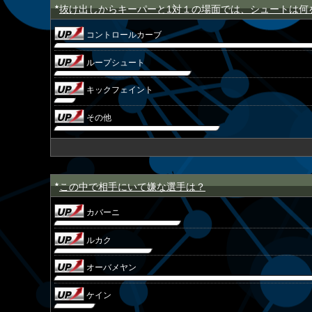
抜け出しからキーパーと1対１の場面では、シュートは何
★
コントロールカーブ
ループシュート
キックフェイント
その他
この中で相手にいて嫌な選手は？
★
カバーニ
ルカク
オーバメヤン
ケイン