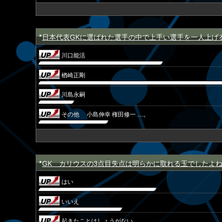
日本代表GKに選ばれた選手の中で上手い選手を一人上げ
★
川口能活
楢崎正剛
川島永嗣
その他 小島伸幸 権田修一 ....。
GK カリウスの3点目失点は明らかに取れる玉でしたよ
★
はい
いいえ
起きたことはしょうがない