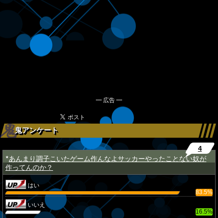
━ 広告 ━
鬼アンケート
4
あんまり調子こいたゲーム作んなよサッカーやったことない奴が
★
作ってんのか？
はい
83.5%
いいえ
16.5%