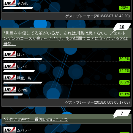
その他
23%
ゲストプレーヤー(2018/08/07 18:42:20)
10
川島を中傷してる輩がいるが、あれは川島は悪くない。フェルト
★
ンゲンのコースが良かっただけ。あの場面でニアに立っているのは
当然。
はい
30.2%
いいえ
24.4%
戦犯川島
30.2%
その他
15.1%
ゲストプレーヤー(2018/07/03 05:17:03)
7
今作この中で一番強いのはこいつ
★
ムバッペ