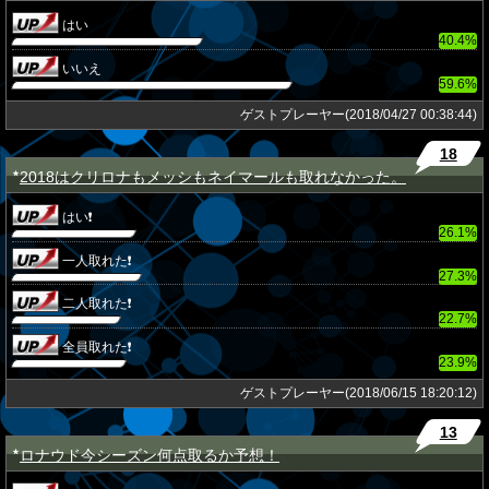
はい
40.4%
いいえ
59.6%
ゲストプレーヤー(2018/04/27 00:38:44)
18
2018はクリロナもメッシもネイマールも取れなかった。
★
はい❗
26.1%
一人取れた❗
27.3%
二人取れた❗
22.7%
全員取れた❗
23.9%
ゲストプレーヤー(2018/06/15 18:20:12)
13
ロナウド今シーズン何点取るか予想！
★