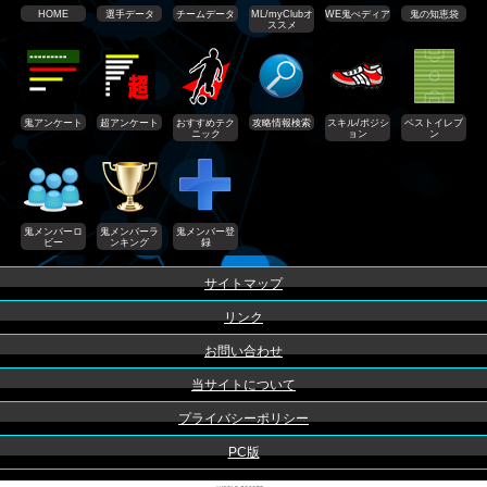
HOME
選手データ
チームデータ
ML/myClubオ
WE鬼ぺディア
鬼の知恵袋
ススメ
鬼アンケート
超アンケート
おすすめテク
攻略情報検索
スキル/ポジシ
ベストイレブ
ニック
ョン
ン
鬼メンバーロ
鬼メンバーラ
鬼メンバー登
ビー
ンキング
録
サイトマップ
リンク
お問い合わせ
当サイトについて
プライバシーポリシー
PC版