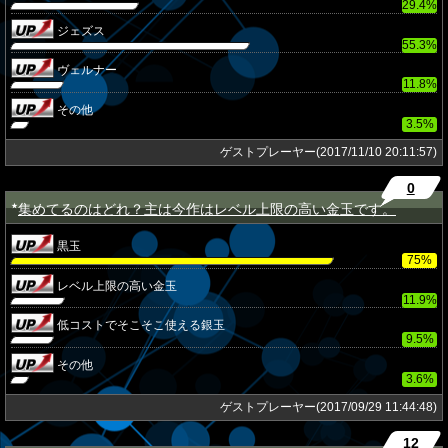
29.4%
ジェズス
55.3%
ヴェルナー
11.8%
その他
3.5%
ゲストプレーヤー(2017/11/10 20:11:57)
0
集めてるのはどれ？主は今作はレベル上限の高い金玉です。
★
黒玉
75%
レベル上限の高い金玉
11.9%
低コストでそこそこ使える銀玉
9.5%
その他
3.6%
ゲストプレーヤー(2017/09/29 11:44:48)
12