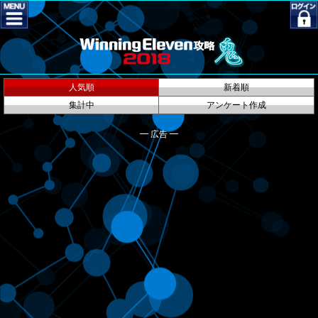
人気順
新着順
集計中
アンケート作成
━ 広告 ━