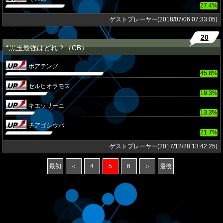
27.4%
ゲストプレーヤー(2018/07/06 07:33:05)
20
黒玉最強はどれ？（CB）
★
ボアテング
45.8%
セルヒオラモス
19.3%
キエッリーニ
13.3%
チアゴシウバ
21.7%
ゲストプレーヤー(2017/12/28 13:42:25)
最初
＜
4
5
6
＞
最後