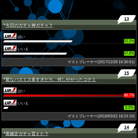
13
今日のガチャ神ガチャ？
★
はい
52.2%
いいえ
47.8%
ゲストプレーヤー(2017/12/28 16:30:01)
15
変なパスミス多すぎだろ、何しやがったコナミ
★
はい
96.7%
いいえ
3.3%
ゲストプレーヤー(2018/03/22 18:23:10)
14
黒確定ガチャ貰えた？
★