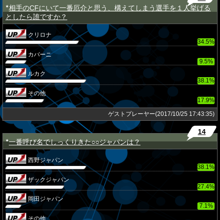
相手のCFにいて一番厄介と思う、構えてしまう選手を１人挙げる
★
としたら誰ですか？
クリロナ
34.5%
カバーニ
9.5%
ルカク
38.1%
その他
17.9%
ゲストプレーヤー(2017/10/25 17:43:35)
14
一番呼び名でしっくりきた○○ジャパンは？
★
西野ジャパン
38.1%
ザックジャパン
27.4%
岡田ジャパン
7.1%
その他