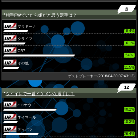
5
相手FWでいたら嫌だと思う選手は？
★
マラドーナ
18.4%
クライフ
16.1%
CR7
54%
その他
11.5%
ゲストプレーヤー(2018/04/30 07:43:12)
12
ウイイレで一番イケメンな選手は？
★
c.ロナウド
40.2%
ネイマール
10.3%
ディバラ
26.4%