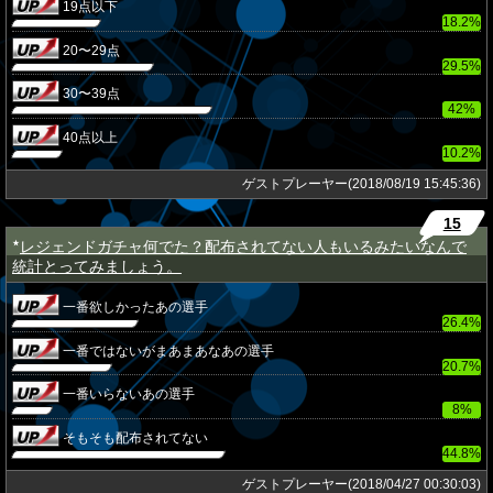
19点以下
18.2%
20〜29点
29.5%
30〜39点
42%
40点以上
10.2%
ゲストプレーヤー(2018/08/19 15:45:36)
15
レジェンドガチャ何でた？配布されてない人もいるみたいなんで
★
統計とってみましょう。
一番欲しかったあの選手
26.4%
一番ではないがまあまあなあの選手
20.7%
一番いらないあの選手
8%
そもそも配布されてない
44.8%
ゲストプレーヤー(2018/04/27 00:30:03)