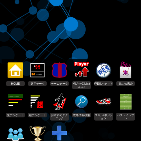
HOME
選手データ
チームデータ
ML/myClubオ
WE鬼ぺディア
鬼の知恵袋
ススメ
鬼アンケート
超アンケート
おすすめテク
攻略情報検索
スキル/ポジシ
ベストイレブ
ニック
ョン
ン