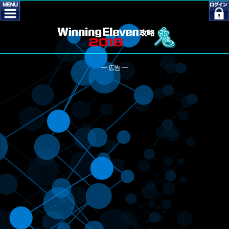
━ 広告 ━