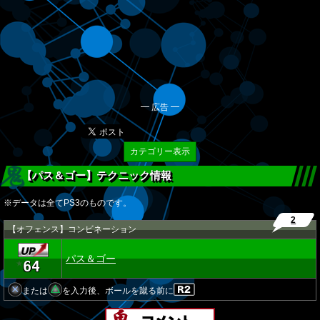
━ 広告 ━
カテゴリー表示
【パス＆ゴー】テクニック情報
※データは全てPS3のものです。
2
【オフェンス】コンビネーション
パス＆ゴー
64
★
または
を入力後、ボールを蹴る前に