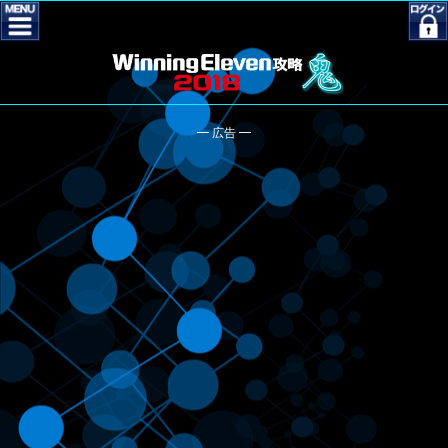
━ 広告 ━