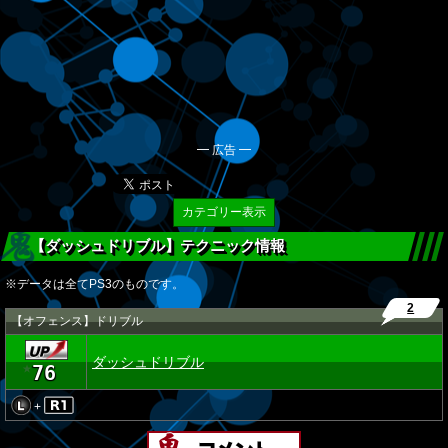
━ 広告 ━
カテゴリー表示
【ダッシュドリブル】テクニック情報
※データは全てPS3のものです。
2
【オフェンス】ドリブル
ダッシュドリブル
76
★
+