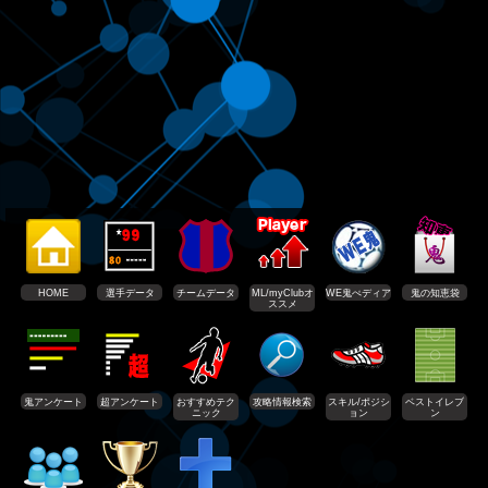
HOME
選手データ
チームデータ
ML/myClubオ
WE鬼ぺディア
鬼の知恵袋
ススメ
鬼アンケート
超アンケート
おすすめテク
攻略情報検索
スキル/ポジシ
ベストイレブ
ニック
ョン
ン