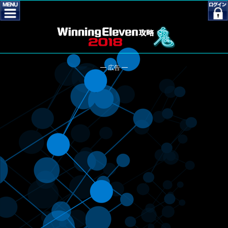
━ 広告 ━