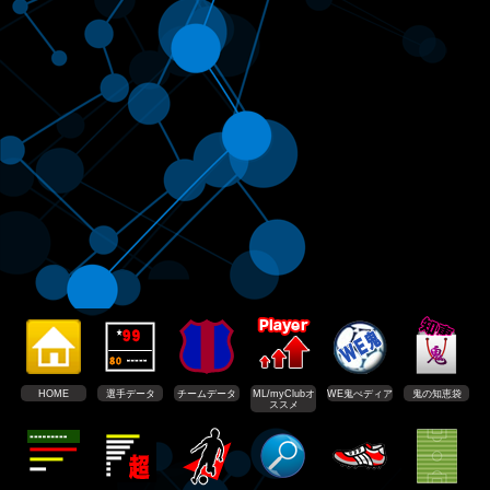
HOME
選手データ
チームデータ
ML/myClubオ
WE鬼ぺディア
鬼の知恵袋
ススメ