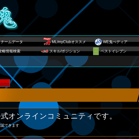
チームデータ
ML/myClubオススメ
WE鬼ぺディア
攻略情報検索
スキル/ポジション
ベストイレブン
鬼公式オンラインコミュニティです。
確認できます