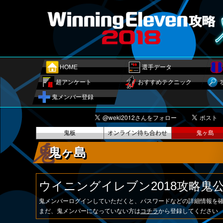
HOME
選手データ
超アンケート
おすすめテクニック
鬼メンバー登録
鬼板
オンライン待ち合わせ
鬼ヶ島
鬼ヶ島
ウイニングイレブン2018攻略
鬼メンバーログインしていただくと、パスワードなどの詳細情報を
まだ、鬼メンバーになっていない方は
コチラ
から登録してください