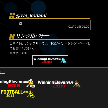
@we_konami
@
01月01日 09:00
リンク用バナー
当サイトはリンクフリーです。下記のバナーをダウンロードし
てお使いください。
※リサイズ可
シー