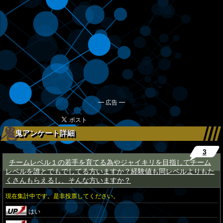
━ 広告 ━
鬼アンケート詳細
3
チームレベル１の若手を育てる為やジャイキリを目指してチーム
★
レベルを誰とでもでしてる方いますか？経験値も同レベルよりもた
くさんもらえるし、そんな方いますか？
現在集計中です。是非投票してください。
はい