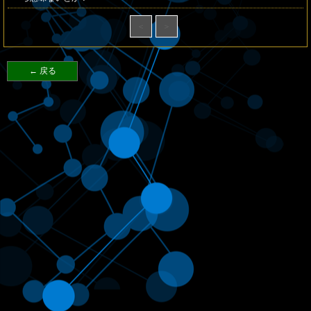
＜
＞
← 戻る