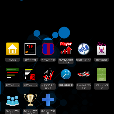
HOME
選手データ
チームデータ
ML/myClubオ
WE鬼ぺディア
鬼の知恵袋
ススメ
鬼アンケート
超アンケート
おすすめテク
攻略情報検索
スキル/ポジシ
ベストイレブ
ニック
ョン
ン
鬼メンバーロ
鬼メンバーラ
鬼メンバー登
ビー
ンキング
録