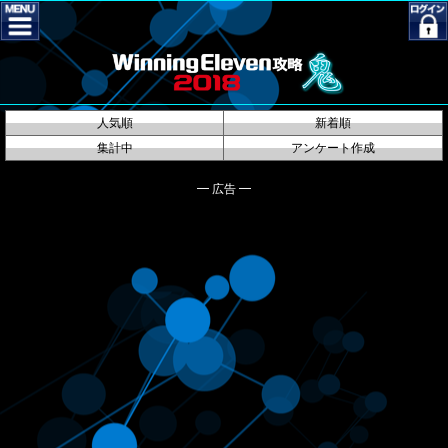
人気順
新着順
集計中
アンケート作成
━ 広告 ━