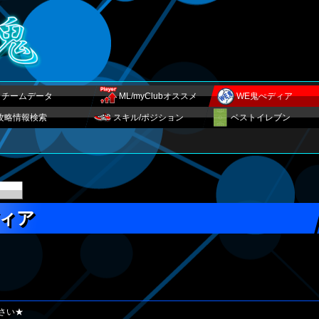
チームデータ
ML/myClubオススメ
WE鬼ぺディア
攻略情報検索
スキル/ポジション
ベストイレブン
ィア
さい★