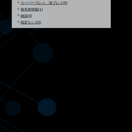
┗
スーパープレイ、珍プレイ(0)
┗
発売前情報(1)
┗
雑談(0)
┗
指定なし(15)