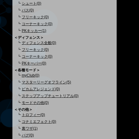
┗
シュート(0)
┗
パス(0)
┗
フリーキック(0)
┗
コーナーキック(0)
┗
PKキッカー(1)
＜ディフェンス＞
┗
ディフェンス全般(0)
┗
フリーキック(0)
┗
コーナーキック(0)
┗
PKキーパー(0)
＜各種モード＞
┗
myClub(0)
┗
マスターリーグオフライン(5)
┗
ビカムアレジェンド(0)
┗
ステップアップチュートリアル(0)
┗
モードその他(0)
＜その他＞
┗
トロフィー(0)
┗
コナミエフェクト(0)
┗
裏ワザ(1)
┗
バグ(0)