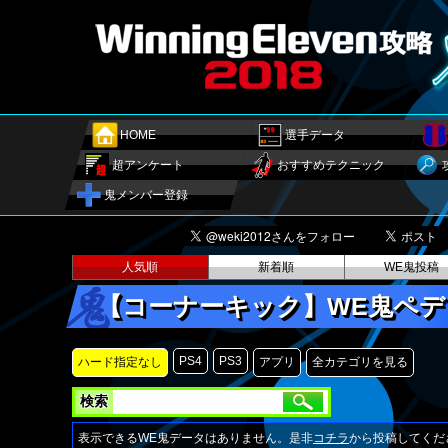
HOME
選手データ
超アンケート
おすすめテクニック
鬼メンバー登録
人気順
新着順
WE鬼投稿
【コーナーキック】WE鬼ペデ
PS4
PS3
ハード指定なし
アプリ
全カテゴリを見る
検索
表示できるWE鬼データはありません。是非
コチラ
から投稿してくだ