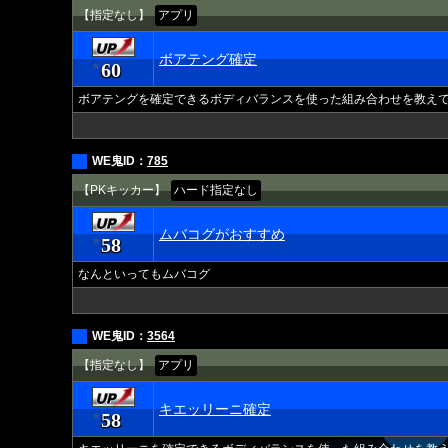
【指定なし】
アプリ
ボアテング確定
60
★
ボアテングを確定できるボディバランスを使った組み合わせを教え
WE鬼ID：
785
【PKキッカー】
ハード指定なし
ムバコグがおすすめ
58
★
なんといってもムバコグ
WE鬼ID：
3564
【指定なし】
アプリ
キエッリーニ確定
58
★