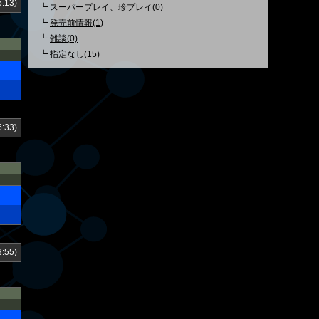
:13)
┗
スーパープレイ、珍プレイ(0)
┗
発売前情報(1)
┗
雑談(0)
┗
指定なし(15)
:33)
:55)