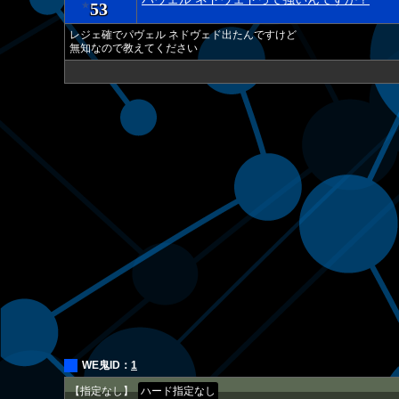
53
★
レジェ確でパヴェル ネドヴェド出たんですけど
無知なので教えてください
WE鬼ID：
1
【指定なし】
ハード指定なし