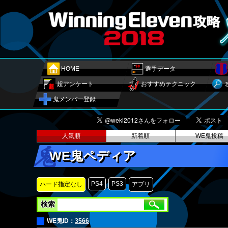
HOME
選手データ
超アンケート
おすすめテクニック
鬼メンバー登録
人気順
新着順
WE鬼投稿
WE鬼ペディア
PS4
PS3
ハード指定なし
アプリ
検索
WE鬼ID：
3566