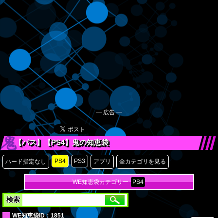
━ 広告 ━
【パス】【PS4】鬼の知恵袋
PS4
PS3
ハード指定なし
アプリ
全カテゴリを見る
WE知恵袋カテゴリー
PS4
検索
WE知恵袋ID：
1851