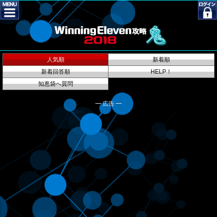
人気順
新着順
新着回答順
HELP！
知恵袋へ質問
━ 広告 ━