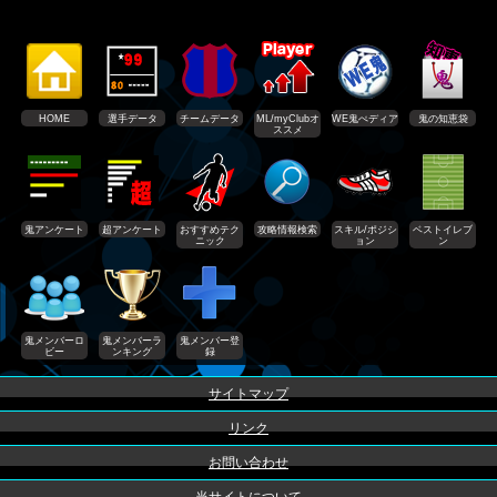
HOME
選手データ
チームデータ
ML/myClubオ
WE鬼ぺディア
鬼の知恵袋
ススメ
鬼アンケート
超アンケート
おすすめテク
攻略情報検索
スキル/ポジシ
ベストイレブ
ニック
ョン
ン
鬼メンバーロ
鬼メンバーラ
鬼メンバー登
ビー
ンキング
録
サイトマップ
リンク
お問い合わせ