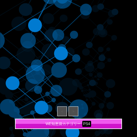
＜
＞
WE知恵袋カテゴリー
PS4