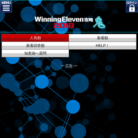
人気順
新着順
新着回答順
HELP！
知恵袋へ質問
━ 広告 ━