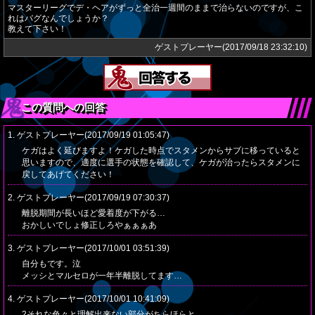
マスターリーグでデ・ヘアがずっと全治一週間のままで治らないのですが、こ
れはバグなんでしょうか？
教えて下さい！
ゲストプレーヤー(2017/09/18 23:32:10)
この質問への回答
1. ゲストプレーヤー(2017/09/19 01:05:47)
ケガはよく延びますよ！ケガした時点でスタメンからサブに移っていると
思いますので、適度に選手の状態を確認して、ケガが治ったらスタメンに
戻してあげてください！
2. ゲストプレーヤー(2017/09/19 07:30:37)
離脱期間が長いほど愛着度が下がる…
おかしいでしょ修正しろやぁぁぁあ
3. ゲストプレーヤー(2017/10/01 03:51:39)
自分もです。泣
メッシとマルセロが一年半離脱してます…
4. ゲストプレーヤー(2017/10/01 10:41:09)
2それな色々と理解出来ない部分がちらほらと