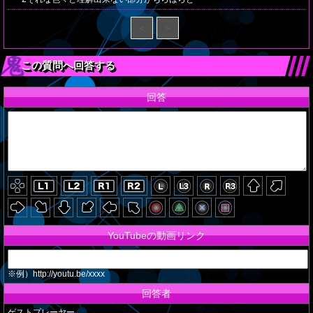
＜
＞
この質問へ回答する
回答
YouTubeの動画リンク
※例）http://youtu.be/xxxx
回答者
ゲストプレーヤー