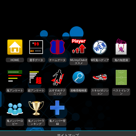
HOME
選手データ
チームデータ
ML/myClubオ
WE鬼ぺディア
鬼の知恵袋
ススメ
鬼アンケート
超アンケート
おすすめテク
攻略情報検索
スキル/ポジシ
ベストイレブ
ニック
ョン
ン
鬼メンバーロ
鬼メンバーラ
鬼メンバー登
ビー
ンキング
録
サイトマップ