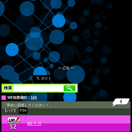
━ 広告 ━
検索
WE知恵袋ID：
165
4
「早めに回答してください！」
【バグ】
PS4
MLケガ
52
★