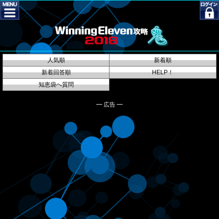
人気順
新着順
新着回答順
HELP！
知恵袋へ質問
━ 広告 ━