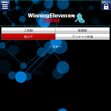
人気順
新着順
集計中
アンケート作成
━ 広告 ━