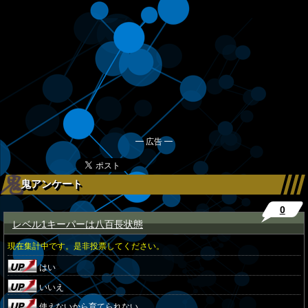
━ 広告 ━
鬼アンケート
0
レベル1キーパーは八百長状態
★
現在集計中です。是非投票してください。
はい
いいえ
使えないから育てられない