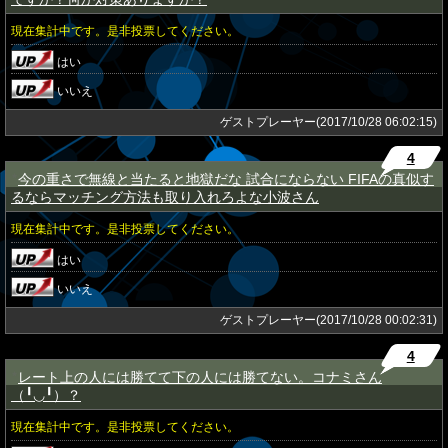
現在集計中です。是非投票してください。
はい
いいえ
ゲストプレーヤー(2017/10/28 06:02:15)
4
今の重さで無線と当たると地獄だな 試合にならない FIFAの真似す
★
るならマッチング方法も取り入れろよな小波さん
現在集計中です。是非投票してください。
はい
いいえ
ゲストプレーヤー(2017/10/28 00:02:31)
4
レート上の人には勝てて下の人には勝てない。コナミさん
★
（╹◡╹）？
現在集計中です。是非投票してください。