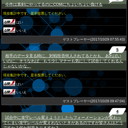
今作は真剣にやってるのにCOMにちょいちょい負ける
★
現在集計中です。是非投票してください。
はい
いいえ
ゲストプレーヤー(2017/10/29 07:55:43)
5
相手のデータ見る時に、対戦拒否何人されてるとかも、あればい
★
いのに。そうなれば、もう少しマナーも気にして試合してくれるん
じゃないかな。
現在集計中です。是非投票してください。
はい
いいえ
ゲストプレーヤー(2017/10/28 09:47:04)
4
試合中に攻守レベル変えようとしたらフォーメーションが変わっ
★
てしまい攻守レベルが変えれないときがあるのですが皆さんはどう
ですか？何か対策ありますか？