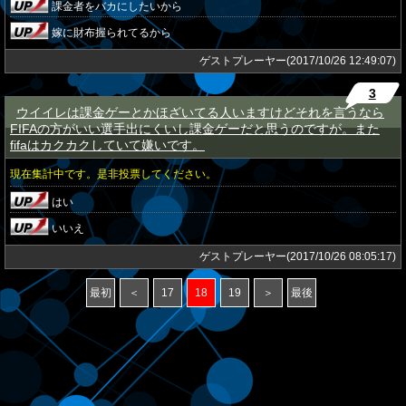
課金者をバカにしたいから
嫁に財布握られてるから
ゲストプレーヤー(2017/10/26 12:49:07)
3
ウイイレは課金ゲーとかほざいてる人いますけどそれを言うなら
★
FIFAの方がいい選手出にくいし課金ゲーだと思うのですが。また
fifaはカクカクしていて嫌いです。
現在集計中です。是非投票してください。
はい
いいえ
ゲストプレーヤー(2017/10/26 08:05:17)
最初
＜
17
18
19
＞
最後