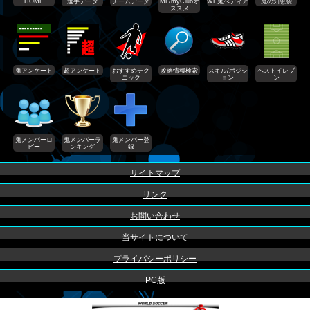
HOME
選手データ
チームデータ
ML/myClubオ
WE鬼ぺディア
鬼の知恵袋
ススメ
鬼アンケート
超アンケート
おすすめテク
攻略情報検索
スキル/ポジシ
ベストイレブ
ニック
ョン
ン
鬼メンバーロ
鬼メンバーラ
鬼メンバー登
ビー
ンキング
録
サイトマップ
リンク
お問い合わせ
当サイトについて
プライバシーポリシー
PC版