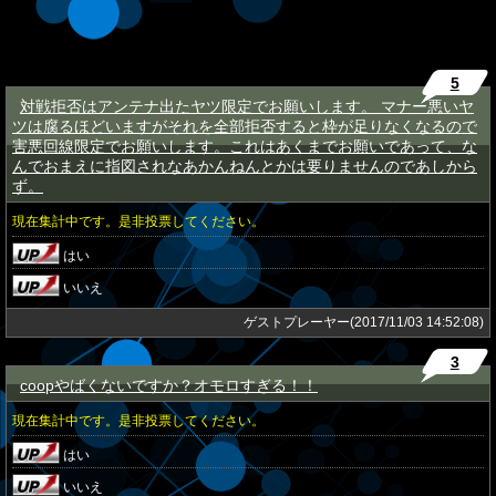
5
対戦拒否はアンテナ出たヤツ限定でお願いします。 マナー悪いヤ
★
ツは腐るほどいますがそれを全部拒否すると枠が足りなくなるので
害悪回線限定でお願いします。これはあくまでお願いであって、な
んでおまえに指図されなあかんねんとかは要りませんのであしから
ず。
現在集計中です。是非投票してください。
はい
いいえ
ゲストプレーヤー(2017/11/03 14:52:08)
3
coopやばくないですか？オモロすぎる！！
★
現在集計中です。是非投票してください。
はい
いいえ