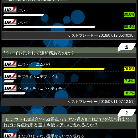
はい
30.6%
いいえ
69.4%
ゲストプレーヤー(2018/07/12 05:40:36)
6
ウイイレ民として違和感あるのは？
★
ムバッペ→エムバペ
76.5%
デブライネ→デブルイネ
7.4%
ウンティティ→ウムティティ
16.2%
ゲストプレーヤー(2018/07/11 07:12:51)
2
ロナウド438試合で451得点ってヤバ過ぎ‼これだけの試合数出てこ
★
れだけ得点出来る選手今後レアルに現れるのか？
まだプロじゃない選手からいつか現れる