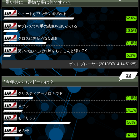
重い時に一番嫌な事は何ですか？
★
シュートがワンテンポ遅れる
52.6%
✖プレスで相手の残像を追いかける
10.5%
クロスに無反応なCB陣
31.6%
勢いの無いこぼれ球をちょこんと弾くGK
5.3%
ゲストプレーヤー(2018/07/14 14:51:25)
13
今年のバロンドールは？
★
クリスティアーノロナウド
21.8%
メッシ
14.1%
モドリッチ
50%
その他
14.1%