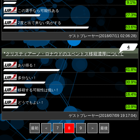
9.1%
この選手なら可能性ある
27.3%
2度と出て来ない気がする
63.6%
ゲストプレーヤー(2018/07/11 02:06:28)
4
クリスティアーノ・ロナウドのユベントス移籍濃厚について
★
あり得る！
41.8%
多分ない！
30.9%
移籍する可能性は低い！
16.4%
どうでもよい！
10.9%
ゲストプレーヤー(2018/07/09 19:17:04)
最初
＜
7
8
9
＞
最後