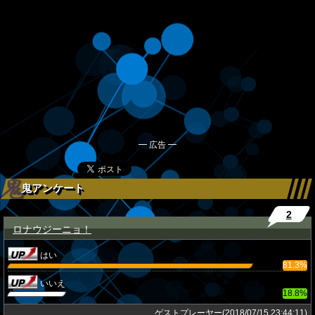
━ 広告 ━
鬼アンケート
2
ロナウジーニョ！
★
はい
81.3%
いいえ
18.8%
ゲストプレーヤー(2018/07/15 23:44:11)