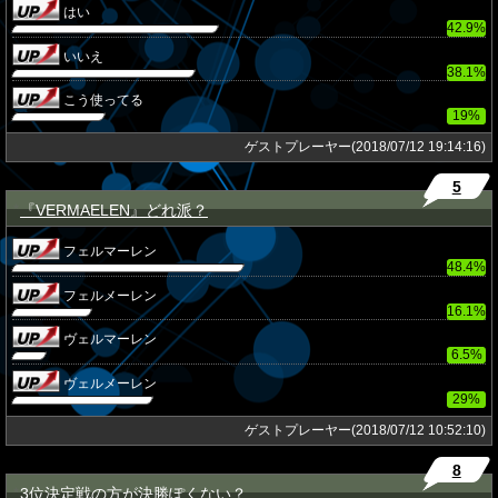
はい
42.9%
いいえ
38.1%
こう使ってる
19%
ゲストプレーヤー(2018/07/12 19:14:16)
5
『VERMAELEN』どれ派？
★
フェルマーレン
48.4%
フェルメーレン
16.1%
ヴェルマーレン
6.5%
ヴェルメーレン
29%
ゲストプレーヤー(2018/07/12 10:52:10)
8
3位決定戦の方が決勝ぽくない？
★