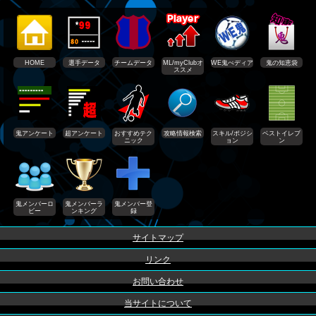
HOME
選手データ
チームデータ
ML/myClubオ
WE鬼ぺディア
鬼の知恵袋
ススメ
鬼アンケート
超アンケート
おすすめテク
攻略情報検索
スキル/ポジシ
ベストイレブ
ニック
ョン
ン
鬼メンバーロ
鬼メンバーラ
鬼メンバー登
ビー
ンキング
録
サイトマップ
リンク
お問い合わせ
当サイトについて