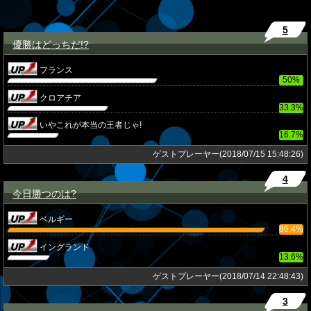
5
優勝はどっちだ!?
★
フランス
50%
クロアチア
33.3%
いやこれが本当の王者じゃ!
16.7%
ゲストプレーヤー(2018/07/15 15:48:26)
4
今日勝つのは?
★
ベルギー
86.4%
イングランド
13.6%
ゲストプレーヤー(2018/07/14 22:48:43)
3