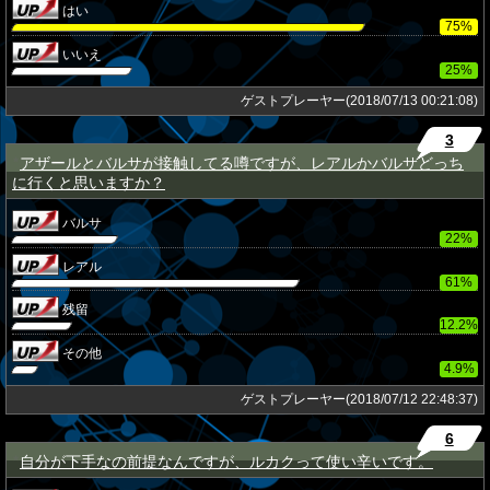
はい
75%
いいえ
25%
ゲストプレーヤー(2018/07/13 00:21:08)
3
アザールとバルサが接触してる噂ですが、レアルかバルサどっち
★
に行くと思いますか？
バルサ
22%
レアル
61%
残留
12.2%
その他
4.9%
ゲストプレーヤー(2018/07/12 22:48:37)
6
自分が下手なの前提なんですが、ルカクって使い辛いです。
★