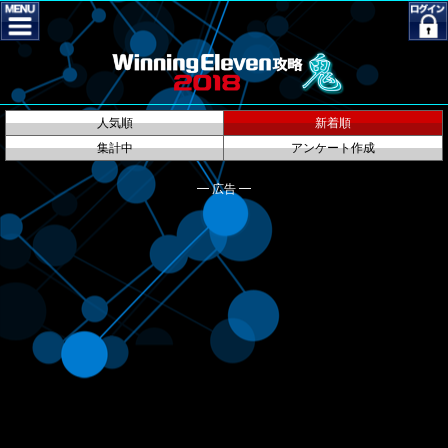
人気順
新着順
集計中
アンケート作成
━ 広告 ━