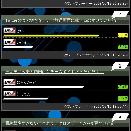
ゲストプレーヤー(2018/07/13 21:32:32)
2
Twitterのつぶやきをテレビ放送画面に載せるのマジでいらね
★
はい
76.5%
いいえ
23.5%
ゲストプレーヤー(2018/07/13 19:40:48)
1
ラキティッチと内田は昔チームメイトだったんだよ。
★
知らなかった
64.3%
知ってた
35.7%
ゲストプレーヤー(2018/07/13 19:30:44)
4
回線糞多すぎない？それで、クロスゲーとかw今更だけどw
★