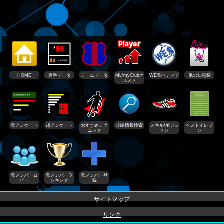
HOME
選手データ
チームデータ
ML/myClubオ
WE鬼ぺディア
鬼の知恵袋
ススメ
鬼アンケート
超アンケート
おすすめテク
攻略情報検索
スキル/ポジシ
ベストイレブ
ニック
ョン
ン
鬼メンバーロ
鬼メンバーラ
鬼メンバー登
ビー
ンキング
録
サイトマップ
リンク