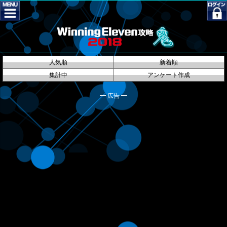
人気順
新着順
集計中
アンケート作成
━ 広告 ━