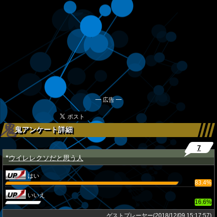
━ 広告 ━
鬼アンケート詳細
7
ウイレレクソだと思う人
★
はい
83.4%
いいえ
16.6%
ゲストプレーヤー(2018/12/09 15:17:57)