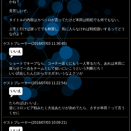
かね？
見苦しいぞ。
タイトルの内容はカペッロが言ってたけど本田は戦犯でも何でもない。
上手く行けば謝ってでも称賛し、気に入らなければ戦犯扱いするってどう
なのよ？
ゲストプレーヤー(2018/07/03 11:36:45)
いいえ
ショートでキープなら、コーナー近くにもう一人寄るだろ。あれは本田に
蹴らせて一点をチームとして狙いにいこうという判断だろ！
いい試合したんだからガタガタいうなよクソが
ゲストプレーヤー(2018/07/03 11:22:54)
いいえ
たらればはいいよ。
逆にコロンビア戦みたく大迫あたりが決めてたら、さすが本田！って言う
くせに
ゲストプレーヤー(2018/07/03 10:09:21)
いいえ