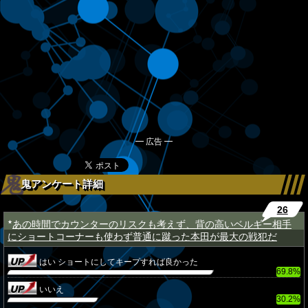
━ 広告 ━
鬼アンケート詳細
26
あの時間でカウンターのリスクも考えず、背の高いベルギー相手
★
にショートコーナーも使わず普通に蹴った本田が最大の戦犯だ
はい ショートにしてキープすれば良かった
69.8%
いいえ
30.2%