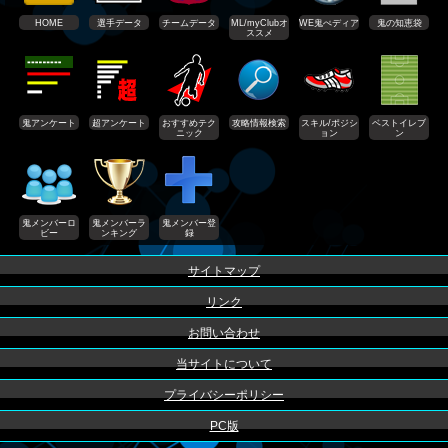
HOME
選手データ
チームデータ
ML/myClubオ
WE鬼ぺディア
鬼の知恵袋
ススメ
鬼アンケート
超アンケート
おすすめテク
攻略情報検索
スキル/ポジシ
ベストイレブ
ニック
ョン
ン
鬼メンバーロ
鬼メンバーラ
鬼メンバー登
ビー
ンキング
録
サイトマップ
リンク
お問い合わせ
当サイトについて
プライバシーポリシー
PC版