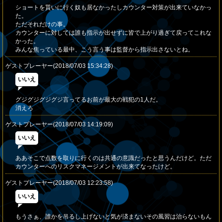
ショートを貰いに行く奴も居なかったしカウンター対策が出来ていなかっ
た。
ただそれだけの事。
カウンターに対しては誰も指示が出せずに皆で上がり過ぎて戻ってこれな
かった。
みんな焦っている最中、こう言う事は監督から指示出さないとね。
ゲストプレーヤー(2018/07/03 15:34:28)
いいえ
グジグジグジグジ言ってるお前が最大の戦犯の1人だ。
消えろ
ゲストプレーヤー(2018/07/03 14:19:09)
いいえ
ああそこで点数を取りに行くのは共通の意識だったと思うんだけど。ただ
カウンターへのリスクマネージメントが出来てなったけど。
ゲストプレーヤー(2018/07/03 12:23:58)
いいえ
もうさぁ、誰かを吊るし上げないと気が済まないその風習は治らないもん