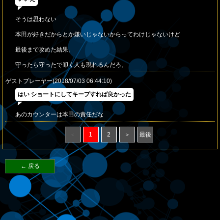
そうは思わない
本田が好きだからとか嫌いじゃないからってわけじゃないけど
最後まで攻めた結果。
守ったら守ったで叩く人も現れるんだろ。
ゲストプレーヤー(2018/07/03 06:44:10)
はい ショートにしてキープすれば良かった
あのカウンターは本田の責任だな
＜
1
2
＞
最後
← 戻る