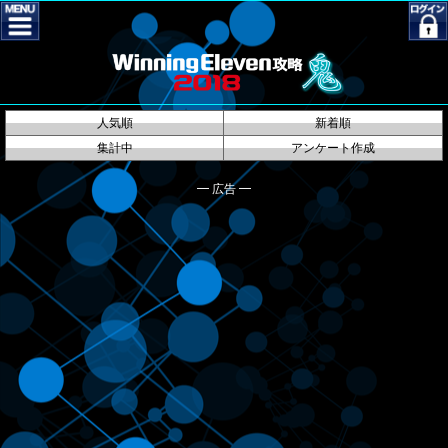
人気順
新着順
集計中
アンケート作成
━ 広告 ━